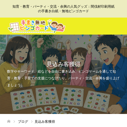
知育・教育・パーティ・交流・余興の人気グッズ：間伐材印刷用紙
の手書き白紙・無地ビンゴカード
見込み客獲得
数字やキーワード、絵などを自由に書き込み、ビンゴゲームを通して知
育・教育・子育ての支援につなげたり、パーティ・交流・余興を盛り上げ
ましょう。
ブログ
見込み客獲得